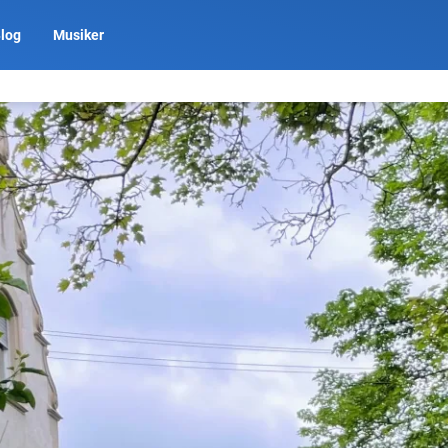
log
Musiker